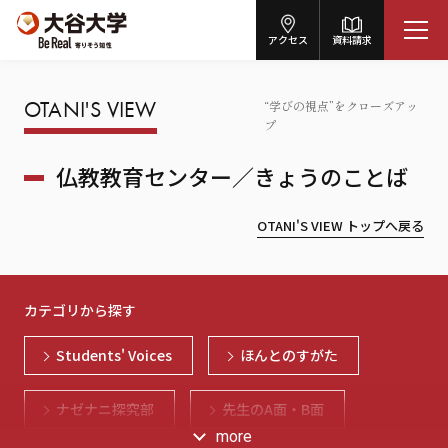
アクセス
資料請求
OTANI'S VIEW
“学びの視点”をクローズアッ
プ
仏教教育センター／きょうのことば
OTANI'S VIEW トップへ戻る
カテゴリから探す
Students' Voices
ほんとのすがた
ナゼナニ探究部
先生のA面・B面
more