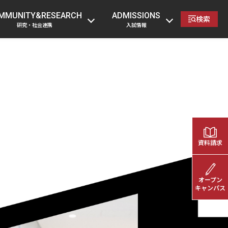
の方
卒業生の方
企業・一般の方
教職員へ
MMUNITY&RESEARCH
ADMISSIONS
検索
研究・社会連携
入試情報
資料請求
オープン
キャンパス