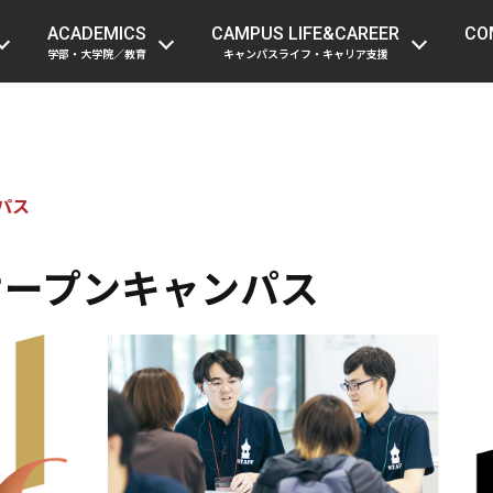
受験生の方
在学生・留学生の方
保護者
ACADEMICS
CAMPUS LIFE&CAREER
CO
学部・大学院／教育
キャンパスライフ・キャリア支援
パス
6オープンキャンパス