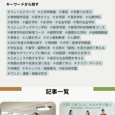
キーワードから探す
フィールドワーク
小学校教諭
僧侶
京都での学び
博物館学芸員
哲学カフェ
文学部
真宗学科
仏教学科
哲学科
歴史学科
文学科
社会学部
現代社会学科
コミュニティデザイン学科
教育学部
教育学科初等教育コース
教育学科幼児教育コース
国際学部
国際文化学科
幼稚園教諭
保育士
人間を学ぶ
少人数制教育
人間学
2027年度大学案内冊子
博物館
中学・高等学校教諭
学生生活
留学・国際交流
日常の「疑問」を突き詰めて考える
福祉やボランティアに関わる
外国語・外国文化を学ぶ
人のこころや動きを学ぶ
身近な社会問題を考える
物語の世界や背景を深く知る
京都で学ぶ
クラブ・サークル
体験記
キャンパス・施設案内
総合研究室
アニメ・漫画・映画が好き
記事一覧