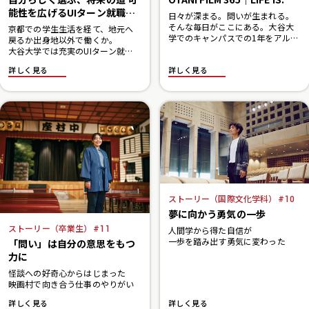
能性を広げるUIターン就職支
日々が深まる。問いが生まれる。
援
そんな毎日がここにある。大谷大
京都での学生生活を経て、地元へ
学でのキャンパスでの1年をアルバ
戻るか出身地以外で働くか。
ムにしました。
大谷大学では充実のUIターン就職
支援制度で、一人ひとりの選択を
詳しく見る
詳しく見る
支えています。
Uターン就職を決めた学生と検討中
の学生、キャリアセンター職員が
大谷大学のキャリア形成支援の魅
力を語りあいました。
ストーリー（国際文化学科）
10
夢に向かう勇気の一歩
ストーリー（卒業生）
11
人間学から得た自信が
一歩を踏み出す勇気に変わった
「問い」は自分の意思をもつ
力に
怪談への好奇心からはじまった
映画村で向き合う仕事のやりがい
詳しく見る
詳しく見る