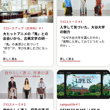
クロストーク
3
入学して気づいた、大谷大学
クローズアップ（文学科）
1
の魅力
大ヒットアニメの「鬼」との
「なぜ大谷大学を選んだのか」
出会いから、古典文学の研究
「実際に入学してみてどうだった
へ
「鬼」の奥深さに気づいて
のか」。
“好き”が、学びを楽しむ力になっ
出身地も学科もバラバラな3人の学
た
生が、入学前と入学後のギャップ
から、
詳しく見る
詳しく見る
学生だから知っている学内のおす
すめスポットまで、
大学の魅力を本音で語ります。
campuslife
クロストーク
1
2
OTANI FILM 365｜LIFE IS.
自分らしく選ぶ、将来の道 可