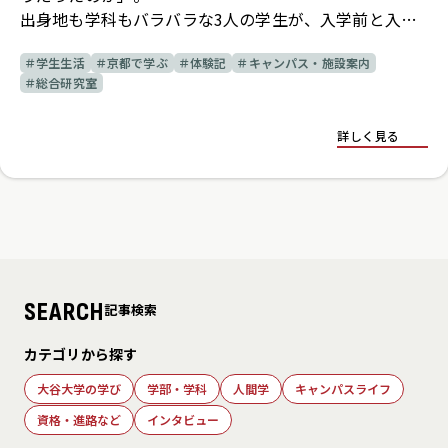
出身地も学科もバラバラな3人の学生が、入学前と入学
後のギャップから、
学生生活
京都で学ぶ
体験記
キャンパス・施設案内
学生だから知っている学内のおすすめスポットまで、
総合研究室
大学の魅力を本音で語ります。
詳しく見る
SEARCH
記事検索
カテゴリから探す
大谷大学の学び
学部・学科
人間学
キャンパスライフ
資格・進路など
インタビュー