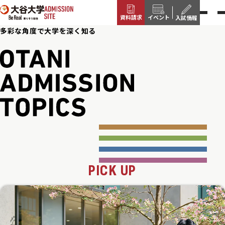
本文へ移動
資料請求
イベント
入試情報
多彩な角度で大学を深く知る
PICK UP