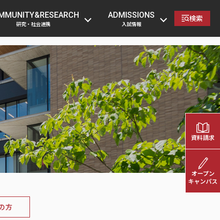
の方
卒業生の方
企業・一般の方
教職員へ
MMUNITY&RESEARCH
ADMISSIONS
検索
研究・社会連携
入試情報
資料請求
オープン
キャンパス
の方