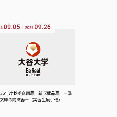
09.05
09.26
6.
2026.
026年度秋季企画展 新収蔵品展 ー洗
文庫の陶磁器ー（実習生展併催）