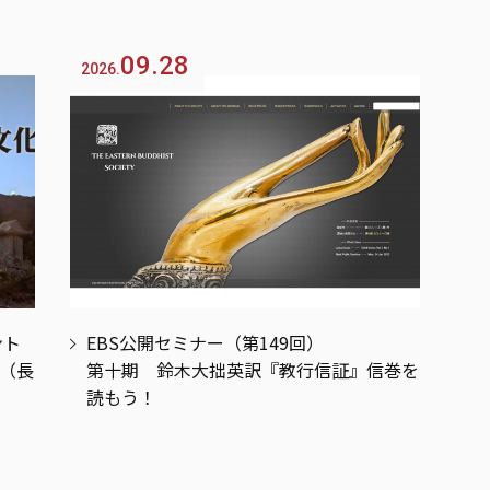
09.28
2026.
ント
EBS公開セミナー（第149回）
（長
第十期 鈴木大拙英訳『教行信証』信巻を
読もう！