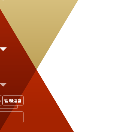
携
管理
運営