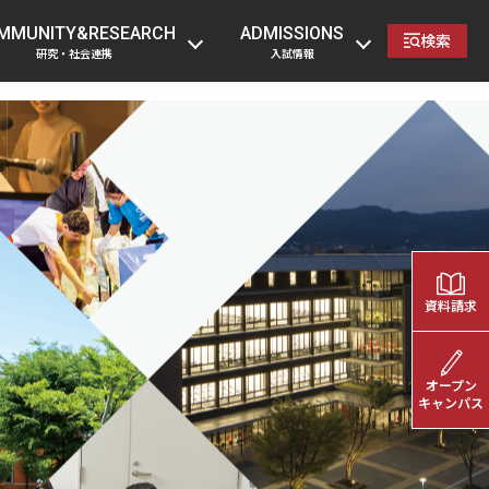
の方
卒業生の方
企業・一般の方
教職員へ
MMUNITY&RESEARCH
ADMISSIONS
検索
研究・社会連携
入試情報
資料請求
オープン
キャンパス