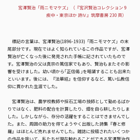
宮澤賢治「雨ニモマケズ」（『宮沢賢治コレクション 9
疾中・東京ほか 詩Ⅳ』筑摩書房 230 頁）
標記の言葉は、宮澤賢治(1896-1933)「雨ニモマケズ」の末
尾部分です。現在ではよく知られているこの作品ですが、宮澤
賢治が亡くなった後に発見された手帳に記されていたもので
す。宮澤賢治の父は真宗の篤信家でもあり、賢治もまたその影
響を受けました。幼い頃から｢正信偈 ｣を暗誦することも出来た
といいます。後には、『法華経』を信仰するなど、篤い仏教信
仰に貫かれた生涯でした。
宮澤賢治は、農学校教師や採石工場の技師として勤めるばか
りではなく、肥料の配合を計算したり、畑を自ら耕したりしま
した。しかしながら、存分の活躍をすることはできませんでし
た。また、周囲の助力を得てようやく出版した詩集『春と修
羅』はほとんど売れませんでした。雑誌に投稿されたいくつか
の作品を除いて、私たちが現在触れることができる宮澤賢治作