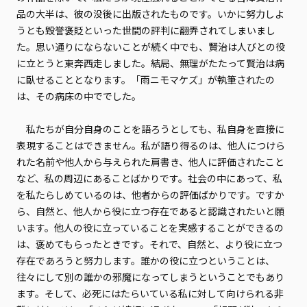
品の大半は、彼の没後に出版されたものです。いかに努力しよ
うとも毀誉褒貶といった世間の評判に翻弄されてしまいまし
た。思い通りにならないことが続く中でも、賢治は人びとの役
に立とうと東奔西走しました。結局、無理がたたって賢治は病
に臥せることとなります。「雨ニモマケズ」が執筆されたの
は、その病床の中ででした。
私たちが自分自身のことを語ろうとしても、私自身を直接に
表現することはできません。私が語り得るのは、他人につけら
れた名前や他人から与えられた肩書き、他人に評価されたこと
など、私の周辺にあることばかりです。社会の中にあって、私
を私たらしめているのは、他者からの評価ばかりです。ですか
ら、自然と、他人から役に立つ存在であると認識されたいと願
います。他人の役に立っていることを実感することができるの
は、褒めてもらったときです。それで、自然と、より役に立つ
存在であろうと努力します。誰かの役に立つということは、
往々にして別の誰かの邪魔になってしまうということでもあり
ます。そして、必死にはたらいている私に対して向けられる非