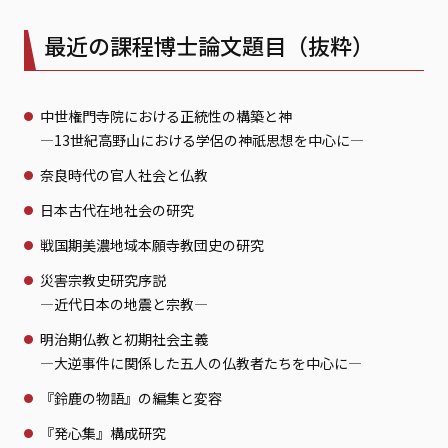
最近の課程博士論文題目（抜粋）
中世権門寺院における正統性の構築と神
—13世紀高野山における学侶の神祇思想を中心に—
奈良時代の官人社会と仏教
日本古代在地社会の研究
戦国期美濃地域本願寺教団史の研究
災害宗教史研究序説
—近代日本の地震と宗教—
明治期仏教と初期社会主義
—大逆事件に関係した五人の仏教者たちを中心に—
『鈴鹿の物語』の編集と変容
『発心集』構成研究