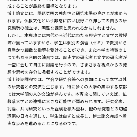
成することが最終の目標となります。
博士論文には、課題究明の独創性と研究水準の高さとが求めら
れます。仏教文化という非常に広い視野に立脚しての自らの研
究態勢の確立は、困難な課題と思われるかもしれません。
しかし、本専攻には古代から近代にわたる歴史学と文学の教授
陣が揃っていますから、学生は個別の演習（ゼミ）で教授から
真摯かつ細緻な指導を受けることができ、また本学の特徴の１
つでもある合同の演習では、歴史学の研究者と文学の研究者が
一堂に会して自由に討論を行うので、さまざまな視点からの発
想や思考を存分に吸収することができます。
博士後期課程では、学会や研究会等への参加によって本学以外
の研究者との交流も生じます。特に多くの大学の集中する京都
では大学間の人的交流が盛んです。本専攻に関していえば、仏
教系大学との連携に大きな可能性が認められます。研究発表、
討論、共同研究といった経験を積み重ね、他の研究者との切磋
琢磨の日々を通して、学生は自ずと成長し、博士論文完成へ着
実な歩みを進めることになるのです。