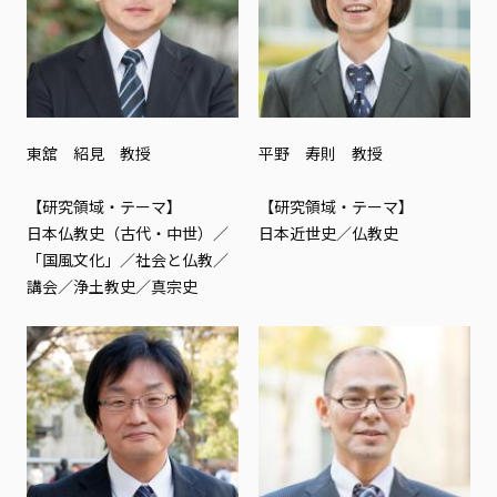
東舘 紹見 教授
平野 寿則 教授
【研究領域・テーマ】
【研究領域・テーマ】
日本仏教史（古代・中世）／
日本近世史／仏教史
「国風文化」／社会と仏教／
講会／浄土教史／真宗史