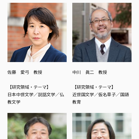
佐藤 愛弓 教授
中川 眞二 教授
【研究領域・テーマ】
【研究領域・テーマ】
日本中世文学／説話文学／仏
近世国文学／仮名草子／国語
教文学
教育