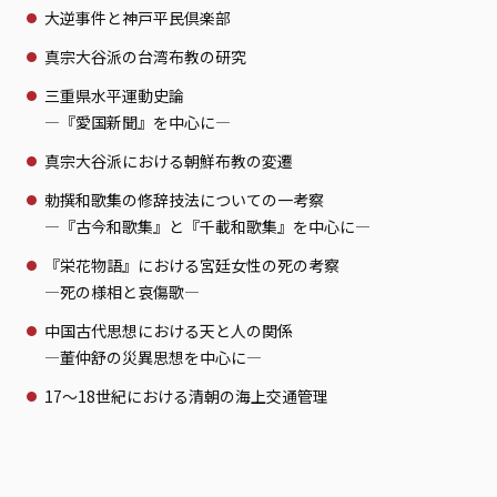
大逆事件と神戸平民倶楽部
真宗大谷派の台湾布教の研究
三重県水平運動史論
—『愛国新聞』を中心に—
真宗大谷派における朝鮮布教の変遷
勅撰和歌集の修辞技法についての一考察
—『古今和歌集』と『千載和歌集』を中心に—
『栄花物語』における宮廷女性の死の考察
—死の様相と哀傷歌—
中国古代思想における天と人の関係
—董仲舒の災異思想を中心に—
17～18世紀における清朝の海上交通管理