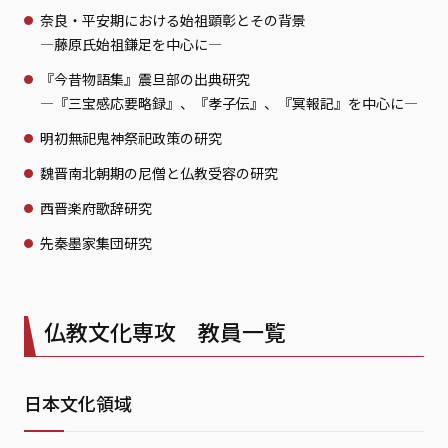
奈良・平安期における始祖顕彰とその背景
—藤原氏始祖鎌足を中心に—
『今昔物語集』震旦部の出典研究
—『三宝感応要略録』、『孝子伝』、『冥報記』を中心に—
明初無祀鬼神祭祀政策の研究
魏晋南北朝期の尼僧と仏教受容の研究
西晋楽府歌辞研究
先秦墨家集団研究
仏教文化専攻 教員一覧
日本文化領域