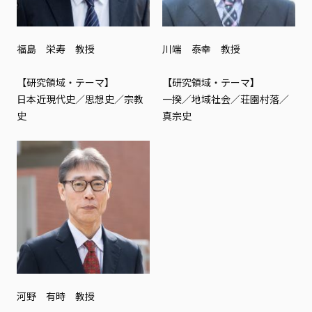
福島 栄寿 教授
川端 泰幸 教授
【研究領域・テーマ】
【研究領域・テーマ】
日本近現代史／思想史／宗教
一揆／地域社会／荘園村落／
史
真宗史
河野 有時 教授