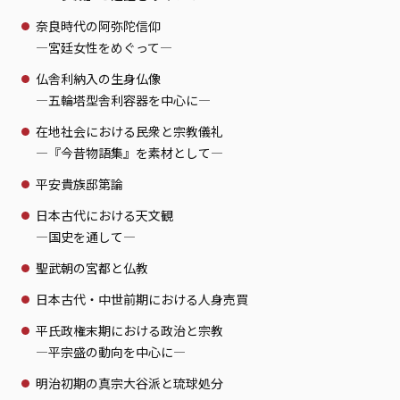
奈良時代の阿弥陀信仰
—宮廷女性をめぐって—
仏舎利納入の生身仏像
—五輪塔型舎利容器を中心に—
在地社会における民衆と宗教儀礼
—『今昔物語集』を素材として—
平安貴族邸第論
日本古代における天文観
—国史を通して—
聖武朝の宮都と仏教
日本古代・中世前期における人身売買
平氏政権末期における政治と宗教
—平宗盛の動向を中心に—
明治初期の真宗大谷派と琉球処分