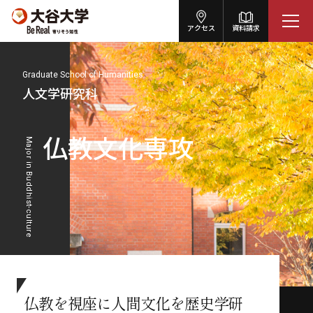
アクセス
資料請求
Graduate School of Humanities
人文学研究科
仏教文化専攻
Major in Buddhist-culture
仏教を視座に人間文化を歴史学研