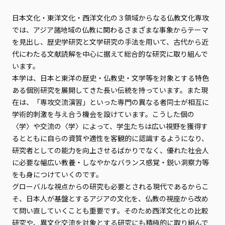
日本文化・東洋文化・西洋文化の３領域からなる仏教文化専攻
では、アジア諸地域の仏教に関わるさまざまな事象からテーマ
を見出し、歴史学研究と文学研究の手法を用いて、古代から近
代にわたる文献読解を中心に据えて総合的な研究に取り組んで
います。
本学は、日本と東洋の歴史・仏教史・文学等を対象とする特色
ある個別研究を展開してきた長い伝統を持っています。また現
在は、「専攻交流演習」といった専門の異なる者同士が相互に
学術的刺激を与え合う機会を設けています。こうした個の
〈学〉や交流の〈学〉によって、学生たちは広い視野を獲得す
るとともに自らの資質や適性を客観的に認識するようになり、
研究者としての能力を向上させるばかりでなく、優れた社会人
に必要な幅広い教養・しなやかなバランス感覚・鋭い洞察力等
をも身につけていくのです。
グローバルな視点からの研究も必要とされる現代であるからこ
そ、日本人が基盤とするアジアの文化を、仏教の視座から改め
て問い直していくことも重要です。そのため西洋文化との比較
研究や、異文化交流を対象とする研究にも積極的に取り組んで