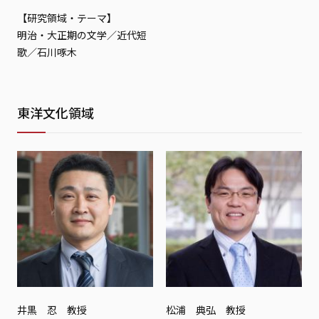
【研究領域・テーマ】
明治・大正期の文学／近代短
歌／石川啄木
東洋文化領域
井黒 忍 教授
松浦 典弘 教授