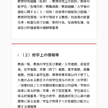
教育研究組織（名称）／教育研究上の目的／取得可
能学位／各種方針／教職員数／教員組織／入学者の
選抜に関すること／校地・校舎等の施設及び設備／
教育研究環境／大学が徴収する費用／校舎等の耐震
化率・耐震化完了計画／寄附行為、役員等名簿、役
員及び評議員等の報酬等基準
（２）修学上の情報等
教員一覧、教員の学位及び業績／入学者数、収容定
員、在学者数、卒業（修了）者数、進学者数、就職
者数、外国人留学生数、標準修業年限以内で修了し
た者の占める割合その他学位授与の状況（大学院）
／授業科目ごとの年間授業計画及び内容等／学修の
成果に係る評価／卒業・修了認定基準、学位論文に
係る評価基準／学生の修学、進路選択及び心身の健
康等に係る支援／学生が修得すべき知識及び能力に
関する情報等