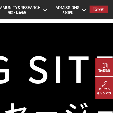
の方
卒業生の方
企業・一般の方
教職員へ
MMUNITY&RESEARCH
ADMISSIONS
検索
研究・社会連携
入試情報
資料請求
オープン
キャンパス