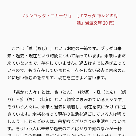
『サンユッタ・ニカーヤ I』 （『ブッダ 神々との対
話』岩波文庫 20 頁）
これは「葦（あし）」というお経の一節です。ブッダは未
来・過去・現在という時間について語っています。未来はまだ
来ていないので、存在していません。過去はすでに過ぎ去って
いるので、もう存在していません。存在しない過去と未来のこ
とに思い悩むのをやめて、現在を生きよと言います。
「愚かな人々」とは、貪（とん）（欲望）・瞋（じん）（怒
り）・痴（ち）（無知）という煩悩にまみれている人々です。
そういう人々は、未来と過去に執着し、現在を気にかけずに生
きています。余裕を持って現在の生活を過ごしている人は稀で
しょう。ほとんどの人は、余裕なくぎりぎりの生活をしていま
す。そういう人は未来や過去のことばかりで頭のなかが一杯
で、いまこの瞬間に目が向いていないのかもしれません。それ