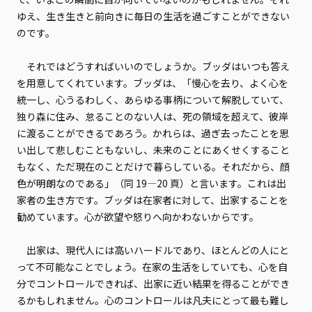
ゆえ、生き生きと前向きに毎日の生活を過ごすことができない
のです。
それではどうすればいいのでしょうか。ブッダはいつも答え
を用意してくれています。ブッダは、「慢心を去り、よく心を
統一し、心うるわしく、あらゆる事柄について解脱していて、
独り森に住み、怠ることのない人は、死の領域を超えて、彼岸
に渡ることができるであろう。かれらは、過ぎ去ったことを思
い出して悲しむこともないし、未来のことにあくせくすること
もなく、ただ現在のことだけで暮らしている。それだから、顔
色が明朗なのである」（同 19—20 頁）と言います。これは出
家者の生き方です。ブッダは在家者に対して、出家することを
勧めています。心が欲望や怒りへ向かわないからです。
出家は、現代人には高いハードルであり、ほとんどの人にと
って不可能なことでしょう。在家の生活をしていても、心を自
分でコントロールできれば、出家に近い結果を得ることができ
るかもしれません。心のコントロールは凡夫にとって最も難し