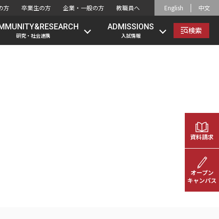
の方
卒業生の方
企業・一般の方
教職員へ
English
中文
MMUNITY&RESEARCH
ADMISSIONS
検索
研究・社会連携
入試情報
資料請求
オープン
キャンパス