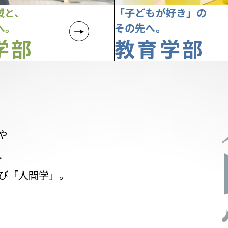
域と、
「子どもが好き」の
へ。
その先へ。
学部
教育学部
や
、
び「人間学」。