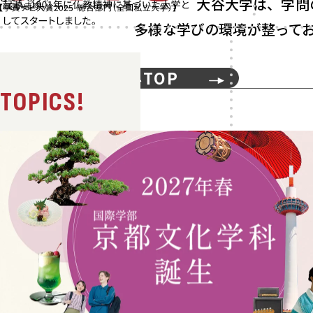
大谷大学は、学問
多様な学びの環境が整って
学部・学科TOP
TOPICS!