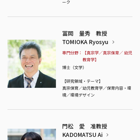
ーク
冨岡 量秀 教授
TOMIOKA Ryosyu
専門分野
【真宗学／真宗保育／ 幼児
教育学】
博士（文学）
【研究領域・テーマ】
真宗保育／幼児教育学／保育内容・環
境／環境デザイン
門松 愛 准教授
KADOMATSU Ai