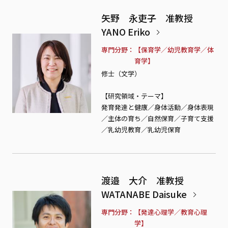
矢野 永吏子 准教授
YANO Eriko
専門分野
【保育学／幼児教育学／体
育学】
修士（文学）
【研究領域・テーマ】
発育発達と健康／身体活動／身体表現
／主体の育ち／自然保育／子育て支援
／乳幼児教育／乳幼児保育
渡邉 大介 准教授
WATANABE Daisuke
専門分野
【発達心理学／教育心理
学】