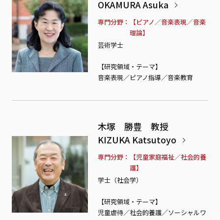
OKAMURA Asuka
専門分野
【ピアノ／音楽表現／音楽
理論】
芸術学士
【研究領域・テーマ】
音楽表現／ピアノ指導／音楽教育
木塚 勝豊 教授
KIZUKA Katsutoyo
専門分野
【児童家庭福祉／社会的養
護】
学士（社会学）
【研究領域・テーマ】
児童虐待／社会的養護／ソーシャルワ