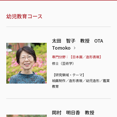
幼児教育コース
太田 智子 教授 OTA
Tomoko
専門分野
【日本画／造形表現】
修士（芸術学）
【研究領域・テーマ】
絵画制作／造形表現／幼児造形／鑑賞
教育
岡村 明日香 教授