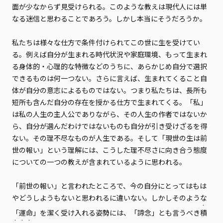
面が少なからず見受けられる。このような教えは現代人には単
なる迷信と思わることであろう。しかし本当にそうだろうか。
私たちは様々な仕方で条件付けられてこの世に生を受けてい
る。例えば自分が生まれる時代状況や家庭環境、もって生まれ
る身体的・心理的な特徴などのうちに、あらかじめ自分で選択
できるものは何一つない。さらに言えば、生まれてくること自
体が自分の意志によるものではない。つまり私たちは、長所も
短所も含んだ自分の存在を授かる仕方で生まれてくる。「私」
は私の人生の主人公でありながら、その人生の作者ではないか
ら、自分が選んだわけではないものも自分が引き受けざるを得
ない。その理不尽なものが人生である。そして「現世の生は前
世の報い」という理解には、こうした理不尽さに向き合う態度
についての一つの教えが含まれているように思われる。
「前世の報い」と言われたところで、今の自分にとってはもは
やどうしようもないと思われるに違いない。しかしそのような
・
「運命」を潔く受け入れる姿勢には、「諦念」とも言うべき
積
・
・
・