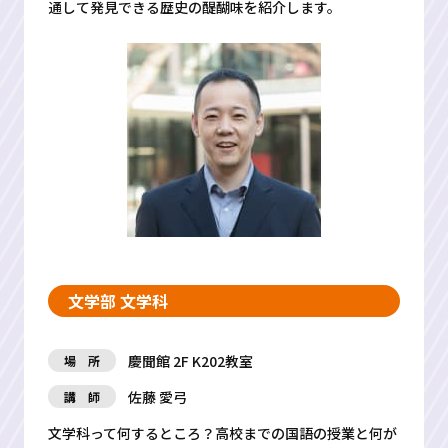
通して発見できる歴史の醍醐味を紹介します。
文学部 文学科
慶聞館 2F K202教室
場 所
佐藤 愛弓
講 師
文学科って何するところ？高校までの国語の授業と何が