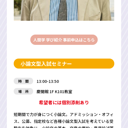
人間学 学び紹介 事前申込はこちら
小論文型入試セミナー
13:00-13:50
時 間
慶聞館 1F K101教室
場 所
希望者には個別添削あり
短期間で力が身につく小論文。アドミッション・オフィ
ス、公募、指定校など各種小論文型入試を考えている受
験生を対象に、小論文の基本、文章の要約・意見論述等