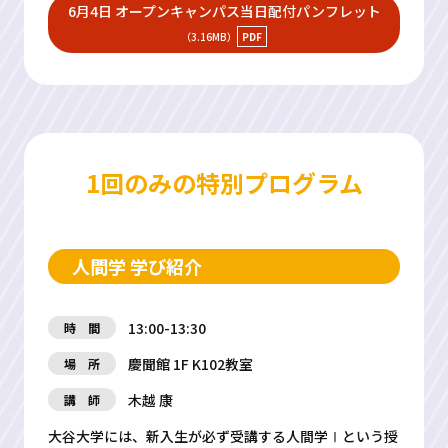
6月4日 オープンキャンパス当日配付パンフレット
（3.16MB）
1回のみの特別プログラム
人間学 学び紹介
13:00-13:30
時 間
慶聞館 1F K102教室
場 所
木越 康
講 師
大谷大学には、新入生が必ず受講する人間学Ⅰという授