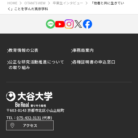
HOME
OTANI'S VIEW
卒業生インタビュー
「他者と共に生きてい
く」ことを学んだ真宗学科
教育情報の公表
事務局案内
公正な研究活動推進について
各種証明書の申込窓口
の取り組み
〒603-8143 京都市北区小山上総町
TEL：
075-432-3131
(代表)
アクセス