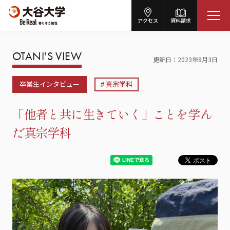
アクセス
資料請求
OTANI'S VIEW
更新日
2023年8月3日
卒業生インタビュー
真宗学科
「他者と共に生きていく」ことを学ん
だ真宗学科