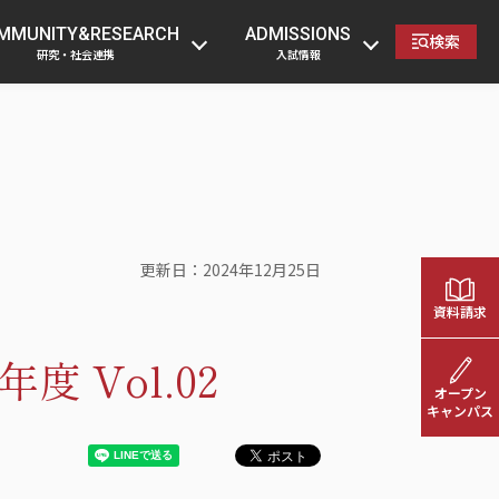
の方
卒業生の方
企業・一般の方
教職員へ
MMUNITY&RESEARCH
ADMISSIONS
検索
研究・社会連携
入試情報
更新日
2024年12月25日
資料請求
 Vol.02
オープン
キャンパス