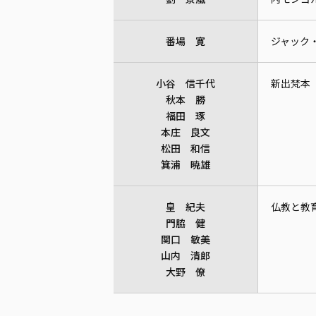
番場 寛
ジャック
小谷 信千代
新出梵本
秋本 勝
福田 琢
本庄 良文
松田 和信
箕浦 暁雄
皇 紀夫
仏教と教
門脇 健
関口 敏美
山内 清郎
大野 僚