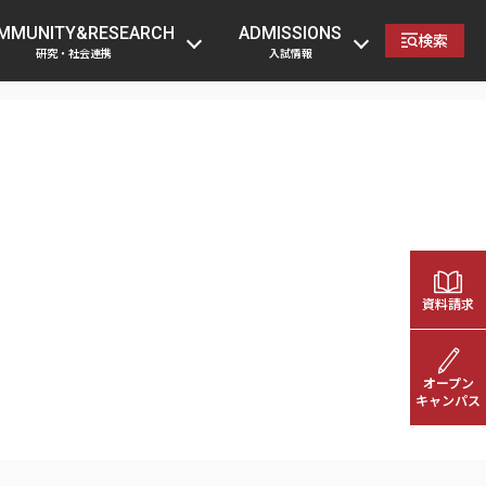
の方
卒業生の方
企業・一般の方
教職員へ
MMUNITY&RESEARCH
ADMISSIONS
検索
研究・社会連携
入試情報
資料請求
オープン
キャンパス