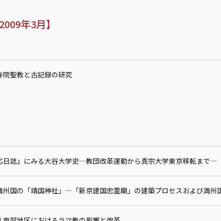
009年3月】
寺院聖教と古記録の研究
応日誌』にみる大谷大学史—教団改革運動から真宗大学東京移転まで—
満州国の「靖国神社」—「新京建国忠霊廟」の建築プロセスおよび満州
ル東部地区におけるラマ教の影響と改革