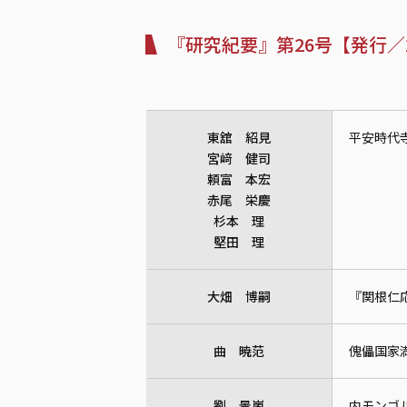
『研究紀要』第26号【発行／2
東舘 紹見
平安時代
宮﨑 健司
頼富 本宏
赤尾 栄慶
杉本 理
堅田 理
大畑 博嗣
『関根仁
曲 暁范
傀儡国家
劉 景嵐
内モンゴ