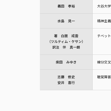
義田 孝裕
大谷大学
水島 見一
精神主義
著 白舘 戒雲
チベット
（ツルティム・ケサン）
訳注 伴 真一朗
柴田 みゆき
線分交叉
志藤 修史
聴覚障害
安井 喜行