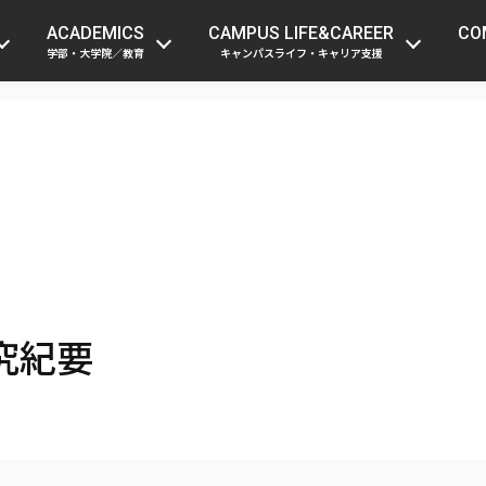
受験生の方
在学生・留学生の方
保護者
ACADEMICS
CAMPUS LIFE&CAREER
CO
学部・大学院／教育
キャンパスライフ・キャリア支援
究紀要