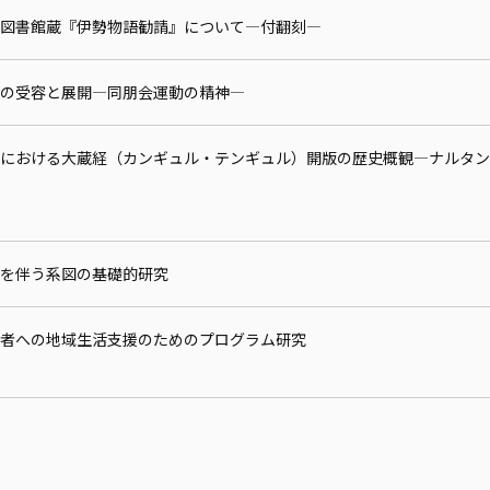
図書館蔵『伊勢物語勧請』について—付翻刻—
の受容と展開—同朋会運動の精神—
における大蔵経（カンギュル・テンギュル）開版の歴史概観—ナルタン
を伴う系図の基礎的研究
者への地域生活支援のためのプログラム研究