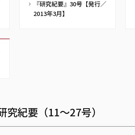
／
『研究紀要』30号【発行／
2013年3月】
／
究紀要（11～27号）