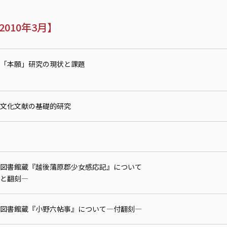
010年3月】
「本願」研究の現状と課題
文化文献の基礎的研究
図書館蔵『越後蒲原郡少女感応記』について
と翻刻—
図書館蔵『小野六帖事』について—付翻刻—