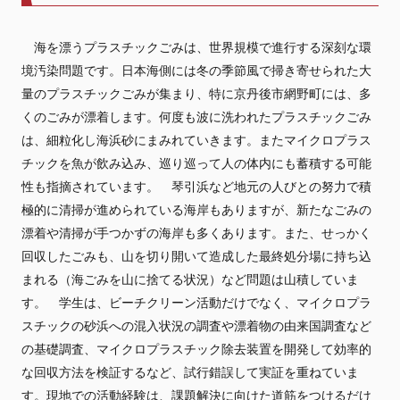
海を漂うプラスチックごみは、世界規模で進行する深刻な環
境汚染問題です。日本海側には冬の季節風で掃き寄せられた大
量のプラスチックごみが集まり、特に京丹後市網野町には、多
くのごみが漂着します。何度も波に洗われたプラスチックごみ
は、細粒化し海浜砂にまみれていきます。またマイクロプラス
チックを魚が飲み込み、巡り巡って人の体内にも蓄積する可能
性も指摘されています。 琴引浜など地元の人びとの努力で積
極的に清掃が進められている海岸もありますが、新たなごみの
漂着や清掃が手つかずの海岸も多くあります。また、せっかく
回収したごみも、山を切り開いて造成した最終処分場に持ち込
まれる（海ごみを山に捨てる状況）など問題は山積していま
す。 学生は、ビーチクリーン活動だけでなく、マイクロプラ
スチックの砂浜への混入状況の調査や漂着物の由来国調査など
の基礎調査、マイクロプラスチック除去装置を開発して効率的
な回収方法を検証するなど、試行錯誤して実証を重ねていま
す。現地での活動経験は、課題解決に向けた道筋をつけるだけ