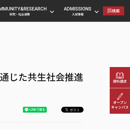
の方
卒業生の方
企業・一般の方
教職員へ
MMUNITY&RESEARCH
ADMISSIONS
検索
研究・社会連携
入試情報
通じた共生社会推進
資料請求
オープン
キャンパス