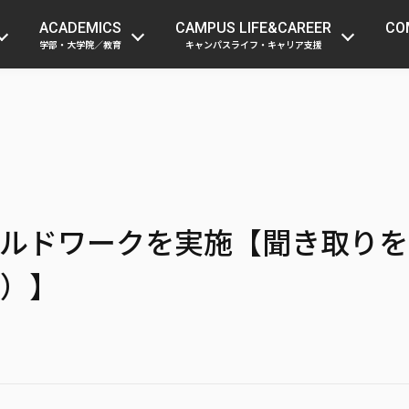
受験生の方
在学生・留学生の方
保護者
ACADEMICS
CAMPUS LIFE&CAREER
CO
学部・大学院／教育
キャンパスライフ・キャリア支援
ルドワークを実施【聞き取りを
）】