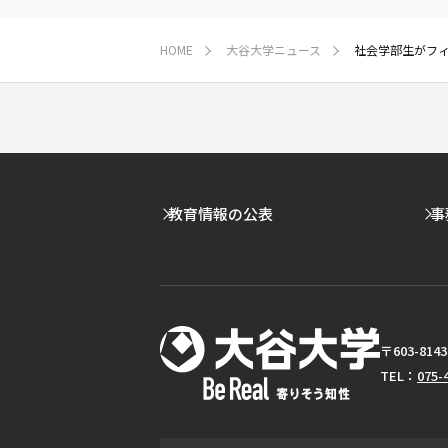
HOME
大谷大学ニュース
社会学部生がフ
教育情報の公表
事
〒603-8
TEL：
075-