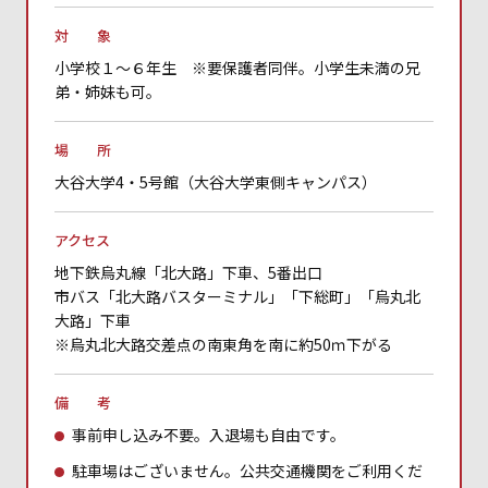
対 象
小学校１～６年生 ※要保護者同伴。小学生未満の兄
弟・姉妹も可。
場 所
大谷大学4・5号館（大谷大学東側キャンパス）
アクセス
地下鉄烏丸線「北大路」下車、5番出口
市バス「北大路バスターミナル」「下総町」「烏丸北
大路」下車
※烏丸北大路交差点の南東角を南に約50ｍ下がる
備 考
事前申し込み不要。入退場も自由です。
駐車場はございません。公共交通機関をご利用くだ