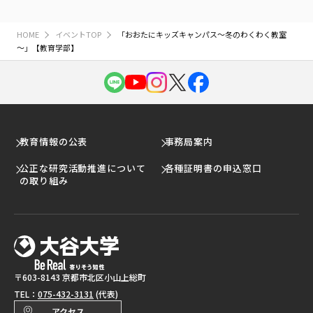
HOME
イベントTOP
「おおたにキッズキャンパス～冬のわくわく教室
～」【教育学部】
教育情報の公表
事務局案内
公正な研究活動推進について
各種証明書の申込窓口
の取り組み
〒603-8143 京都市北区小山上総町
TEL：
075-432-3131
(代表)
アクセス