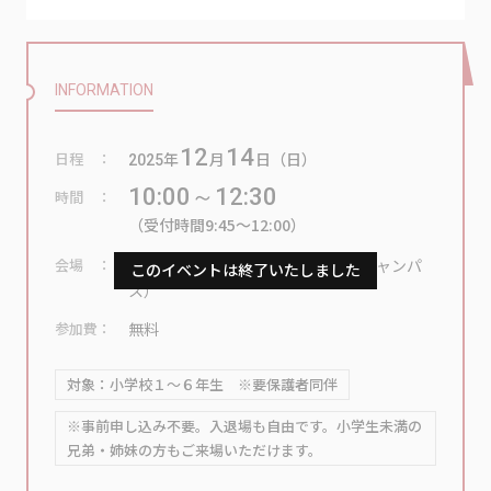
INFORMATION
12
14
日程
年
月
日（日）
2025
10:00～12:30
時間
（受付時間9:45～12:00）
会場
大谷大学4・5号館（大谷大学東側キャンパ
ス）
参加費
無料
対象：小学校１～６年生 ※要保護者同伴
※事前申し込み不要。入退場も自由です。小学生未満の
兄弟・姉妹の方もご来場いただけます。