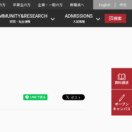
の方
卒業生の方
企業・一般の方
教職員へ
English
中文
MMUNITY&RESEARCH
ADMISSIONS
検索
研究・社会連携
入試情報
）
資料請求
オープン
キャンパス