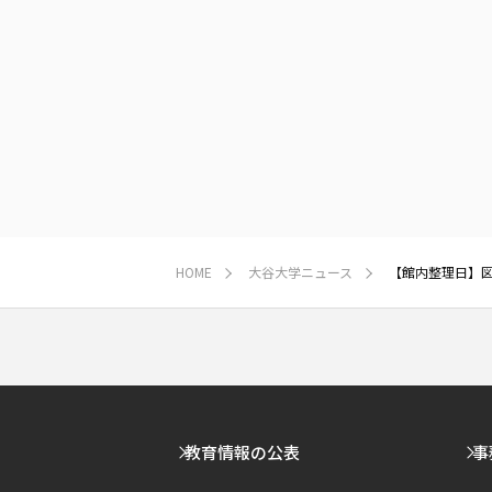
HOME
大谷大学ニュース
【館内整理日】図書
教育情報の公表
事