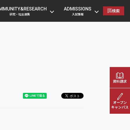
の方
卒業生の方
企業・一般の方
教職員へ
MMUNITY&RESEARCH
ADMISSIONS
検索
研究・社会連携
入試情報
資料請求
オープン
キャンパス