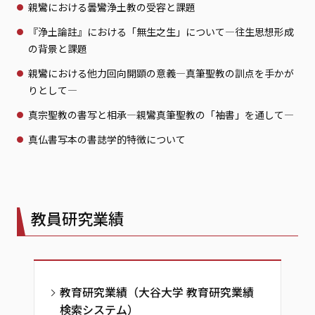
親鸞における曇鸞浄土教の受容と課題
『浄土論註』における「無生之生」について—往生思想形成
の背景と課題
親鸞における他力回向開顕の意義—真筆聖教の訓点を手かが
りとして—
真宗聖教の書写と相承—親鸞真筆聖教の「袖書」を通して—
真仏書写本の書誌学的特徴について
教員研究業績
教育研究業績（大谷大学 教育研究業績
検索システム）