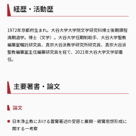
経歴・活動歴
1972年京都府生まれ。大谷大学大学院文学研究科博士後期課程
満期退学。博士（文学）。大谷大学任期制助手、大谷大学聖教
編纂室嘱託研究員、真宗大谷派教学研究所研究員、真宗大谷派
聖教編纂室主任編纂研究員を経て、2021年大谷大学文学部着
任。
主要著書・論文
論文
日本浄土教における曇鸞著述の受容と展開—親鸞思想形成に
関する一考察