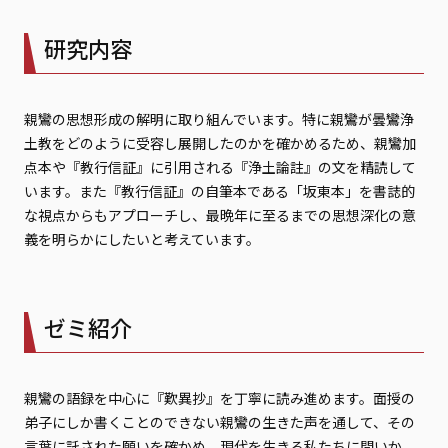
研究内容
親鸞の思想形成の解明に取り組んでいます。特に親鸞が曇鸞浄
土教をどのように受容し展開したのかを確かめるため、親鸞加
点本や『教行信証』に引用される『浄土論註』の文を精読して
います。また『教行信証』の自筆本である「坂東本」を書誌的
な視点からもアプローチし、最晩年に至るまでの思想深化の意
義を明らかにしたいと考えています。
ゼミ紹介
親鸞の語録を中心に『歎異抄』を丁寧に読み進めます。面授の
弟子にしか書くことのできない親鸞の生きた声を通して、その
言葉に託された願いを確かめ、現代を生きる私たちに問いか