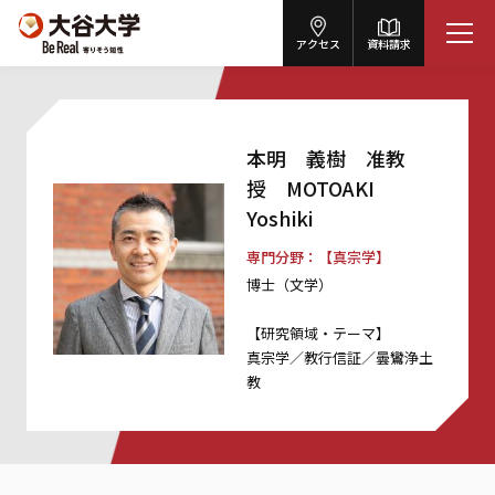
アクセス
資料請求
本明 義樹 准教
授 MOTOAKI
Yoshiki
専門分野
【真宗学】
博士（文学）
【研究領域・テーマ】
真宗学／教行信証／曇鸞浄土
教