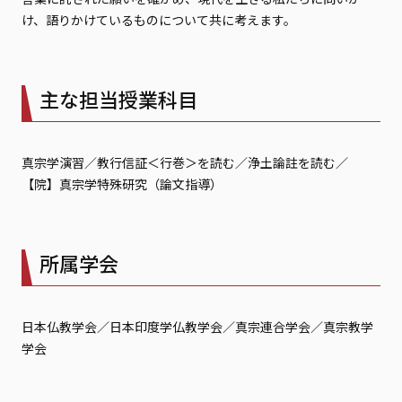
け、語りかけているものについて共に考えます。
主な担当授業科目
真宗学演習／教行信証＜行巻＞を読む／浄土論註を読む／
【院】真宗学特殊研究（論文指導）
所属学会
日本仏教学会／日本印度学仏教学会／真宗連合学会／真宗教学
学会