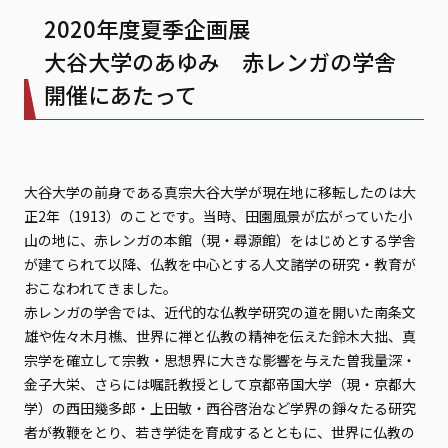
2020年度夏季企画展
大谷大学のあゆみ 赤レンガの学舎
開催にあたって
大谷大学の前身である真宗大谷大学が現在地に移転したのは大
正2年（1913）のことです。当時、田園風景が広がっていた小
山の地に、赤レンガの本館（現・尋源館）をはじめとする学舎
が建てられて以降、仏教を中心とする人文諸学の研究・教育が
おこなわれてきました。
赤レンガの学舎では、近代的な仏教学研究の道を開いた南条文
雄や佐々木月樵、世界に禅と仏教の精神を伝えた鈴木大拙、真
宗学を確立して宗教・思想界に大きな影響を与えた曽我量深・
金子大栄、さらには嘱託教授として京都帝国大学（現・京都大
学）の西田幾多郎・上田敏・西谷啓治など学界の錚々たる研究
者が教鞭をとり、若き学徒を育成するとともに、世界に仏教の