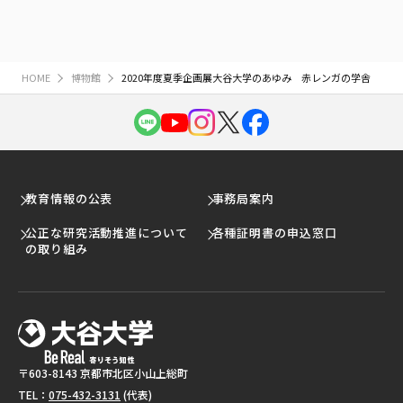
HOME
博物館
2020年度夏季企画展大谷大学のあゆみ 赤レンガの学舎
教育情報の公表
事務局案内
公正な研究活動推進について
各種証明書の申込窓口
の取り組み
〒603-8143 京都市北区小山上総町
TEL：
075-432-3131
(代表)