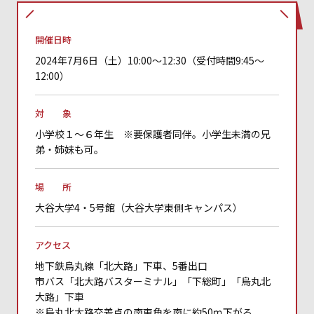
開催日時
2024年7月6日（土）10:00～12:30（受付時間9:45～
12:00）
対 象
小学校１～６年生 ※要保護者同伴。小学生未満の兄
弟・姉妹も可。
場 所
大谷大学4・5号館（大谷大学東側キャンパス）
アクセス
地下鉄烏丸線「北大路」下車、5番出口
市バス「北大路バスターミナル」「下総町」「烏丸北
大路」下車
※烏丸北大路交差点の南東角を南に約50ｍ下がる