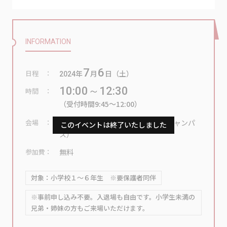
INFORMATION
7
6
日程
年
月
日（土）
2024
10:00～12:30
時間
（受付時間9:45～12:00）
会場
大谷大学4・5号館（大谷大学東側キャンパ
ス）
参加費
無料
対象：小学校１～６年生 ※要保護者同伴
※事前申し込み不要。入退場も自由です。小学生未満の
兄弟・姉妹の方もご来場いただけます。