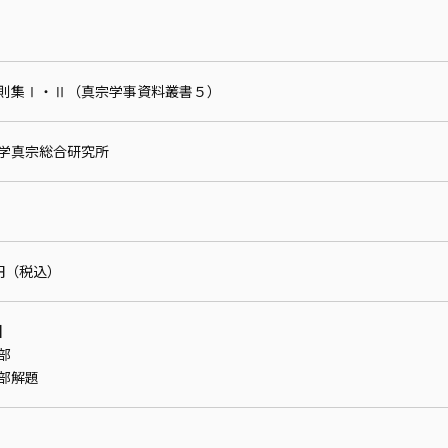
則集Ⅰ・Ⅱ（真宗学事資料叢書５）
学真宗総合研究所
0円（税込）
】
部
部解題