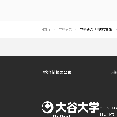
HOME
学術研究
学術研究 『條規学則集Ⅰ
教育情報の公表
事
〒603-8
TEL：
075-