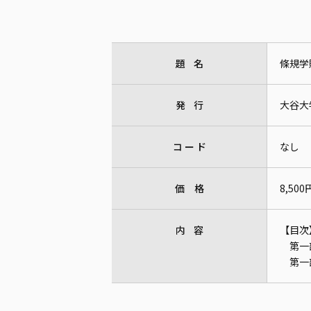
題 名
條規学
発 行
大谷大
コ ー ド
なし
価 格
8,50
内 容
【目次
第一
第一