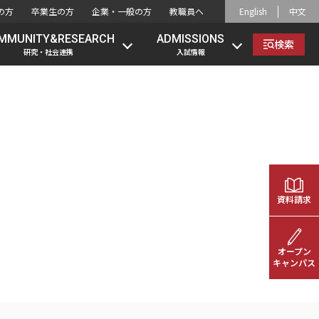
の方
卒業生の方
企業・一般の方
教職員へ
English
中文
MMUNITY&RESEARCH
ADMISSIONS
検索
研究・社会連携
入試情報
資料請求
オープン
キャンパス