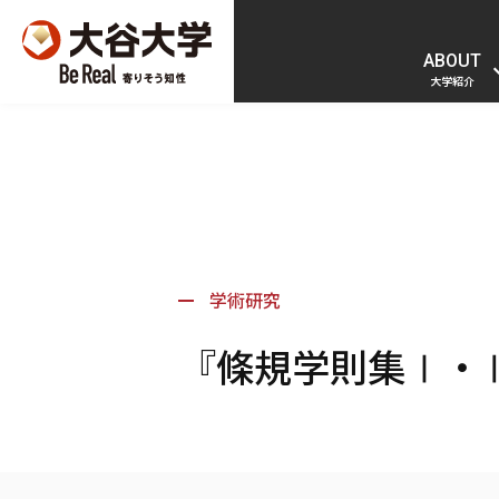
ABOUT
大学紹介
学術研究
『條規学則集Ⅰ・