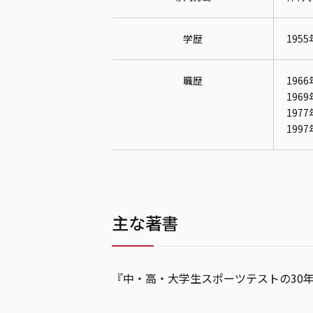
学歴
19
職歴
196
196
197
199
主な著書
『中・高・大学生スポーツテストの30年の