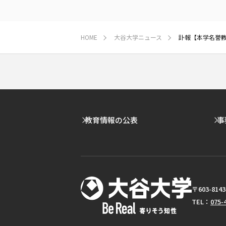
HOME
大谷大学ニュース
訃報【本学名誉
教育情報の公表
事
〒603-8
TEL：
075-