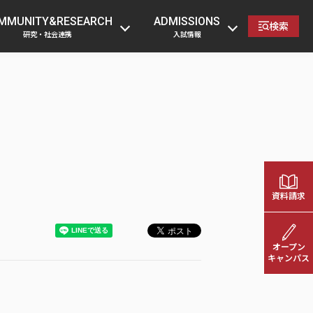
の方
卒業生の方
企業・一般の方
教職員へ
MMUNITY&RESEARCH
ADMISSIONS
検索
研究・社会連携
入試情報
資料請求
オープン
キャンパス