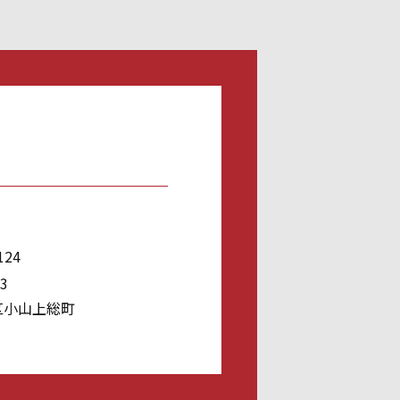
124
3
区小山上総町