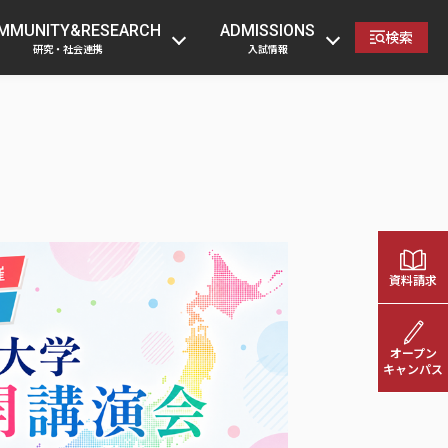
の方
卒業生の方
企業・一般の方
教職員へ
MMUNITY&RESEARCH
ADMISSIONS
検索
研究・社会連携
入試情報
資料請求
オープン
キャンパス