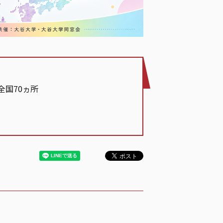
全国70ヵ所