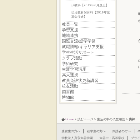
仏教科【2019年6月廃止】
幼児教育保育科【2019年度
募集停止】
教員一覧
学習支援
地域連携
国際交流/語学学習
就職情報/キャリア支援
学生生活サポート
クラブ活動
学術研究
生涯学習講座
高大連携
教員免許状更新講習
校友活動
図書館
博物館
Home
>
読むページ
>
生活の中の仏教用語
>
講師
受験生の方へ
在学生の方へ
保護者の方へ
学校法人真宗大谷学園
大谷中・高等学校
プラ