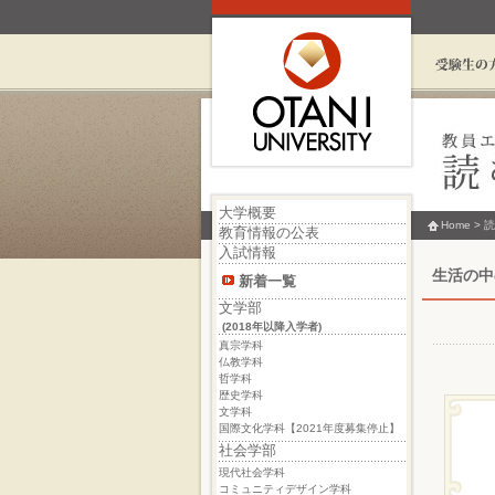
大学概要
Home
>
読
教育情報の公表
入試情報
生活の中の
新着一覧
文学部
(2018年以降入学者)
真宗学科
仏教学科
哲学科
歴史学科
文学科
国際文化学科【2021年度募集停止】
社会学部
現代社会学科
コミュニティデザイン学科