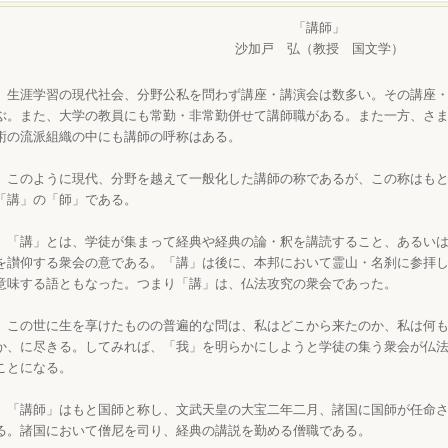
「講師」
沙加戸 弘（教授 国文学）
生涯学習の現代社会、分野公私を問わず講座・講演会は数多い。その講座・
ぶ。また、大学の教員にも常勤・非常勤併せて講師職がある。また一方、さ
術の流派組織の中にも講師の呼称はある。
このように現代、分野を越えて一般化した講師の称であるが、この称はもと
「講」の「師」である。
「講」とは、学徒が集まって経典や経典の論・釈を講読すること、あるいは
を讃仰する衆会の意である。「講」は後に、本邦において霊山・名刹に参拝
意味する語ともなった。つまり「講」は、仏法攻究の衆会であった。
この世に生を享けたものの普遍的な問は、私はどこから来たのか、私は何も
か、に尽きる。してみれば、「我」を明らかにしようと学徒の集う衆会が仏
ことになる。
「講師」はもと国師と称し、文武天皇の大宝二年二月、諸国に国師が任命さ
る。諸国において僧尼を司り、経典の講説を勤める僧職である。