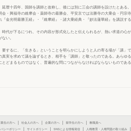
延暦十四年、国師を講師と改称し、後には別に三会の講師を設けたとある。
明会・興福寺の維摩会・薬師寺の最勝会、平安京では法勝寺の大乗会・円宗
れ『金光明最勝王経』・『維摩経』・諸大乗経典・『妙法蓮華経』を講説す
時代が下るにつれ、その内容が形式化したと伝えられるが、熱い求道の心が
がない。
要するに、「生きる」ということを明らかにしようと人の寄る場が「講」で
の真実を求めて議を論ずるとき、相手を「講師」と敬ったのである。あらゆ
にとどまるものではなく、普遍的な問につながらなければならないものであ
卒業生の方へ
社会人の方へ
企業の方へ
留学生の方へ
教職員へ
イバシーポリシー
サイトポリシー
SNSによる情報発信
人権教育・人権問題の取り組み