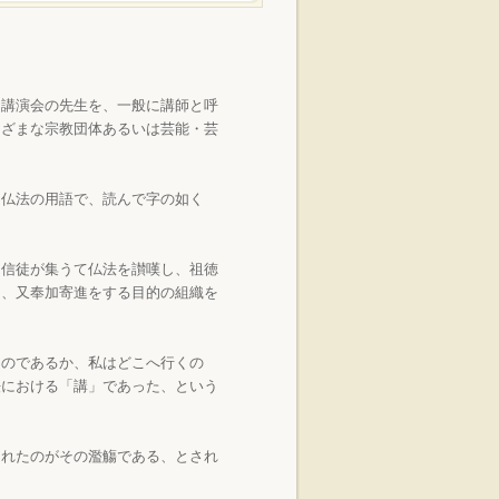
講演会の先生を、一般に講師と呼
まざまな宗教団体あるいは芸能・芸
仏法の用語で、読んで字の如く
信徒が集うて仏法を讃嘆し、祖徳
し、又奉加寄進をする目的の組織を
のであるか、私はどこへ行くの
法における「講」であった、という
れたのがその濫觴である、とされ