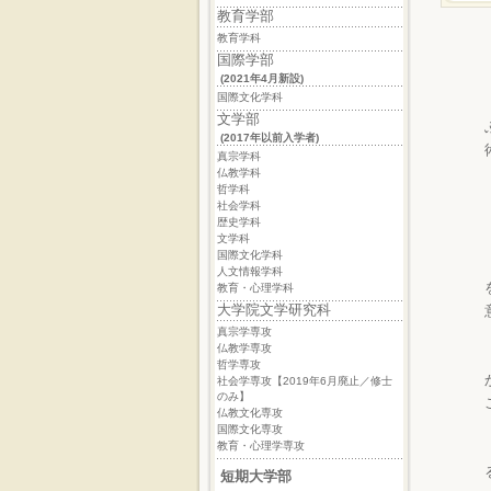
教育学部
教育学科
国際学部
(2021年4月新設)
国際文化学科
文学部
(2017年以前入学者)
真宗学科
仏教学科
哲学科
社会学科
歴史学科
文学科
国際文化学科
人文情報学科
教育・心理学科
大学院文学研究科
真宗学専攻
仏教学専攻
哲学専攻
社会学専攻【2019年6月廃止／修士
のみ】
仏教文化専攻
国際文化専攻
教育・心理学専攻
短期大学部