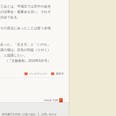
三会とは、平城京では宮中の金光
寺の法華会・最勝会を言い、それぞ
る法会である。
その原点にあったことは疑う余地
あった。「生き方」と「いのち」
る講の場は、目先の利益（りやく）
る、と認識したい。
（『文藝春秋』2010年9月号）
バックナンバー
最新号
TOPに戻る
研究費不正対策への取り組み
お問い合わせ