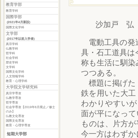
教育学部
教育学科
国際学部
(2021年4月新設)
沙加戸 弘
国際文化学科
文学部
(2017年以前入学者)
電動工具の発
真宗学科
仏教学科
具・石工道具は
哲学科
社会学科
称も生活に馴染
歴史学科
文学科
つつある。
国際文化学科
人文情報学科
標題に掲げた
教育・心理学科
大学院文学研究科
鉄を用いた大工
真宗学専攻
仏教学専攻
わかりやすいが
哲学専攻
社会学専攻【2019年6月廃止／修士
面が平になって
のみ】
仏教文化専攻
国際文化専攻
ものは、片方が
教育・心理学専攻
今一方はわずか
短期大学部