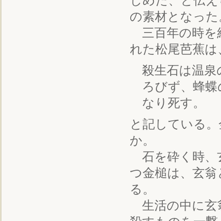
しめた、と伝え
の素材となった
三百年の時を経
れた松尾芭蕉は
殺生石は温泉
ろびず、蜂蝶
なり死す。
と記している。
か。
石を砕く時、玄
つ金槌は、玄翁
る。
生活の中に玄