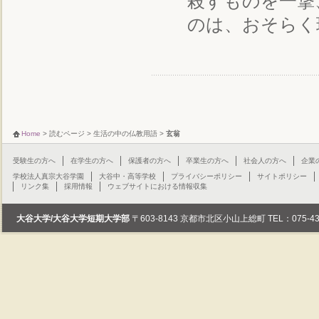
殺すものを一撃
のは、おそらく
Home
>
読むページ
>
生活の中の仏教用語
>
玄翁
受験生の方へ
在学生の方へ
保護者の方へ
卒業生の方へ
社会人の方へ
企業
学校法人真宗大谷学園
大谷中・高等学校
プライバシーポリシー
サイトポリシー
リンク集
採用情報
ウェブサイトにおける情報収集
大谷大学/大谷大学短期大学部
〒603-8143 京都市北区小山上総町 TEL：075-432