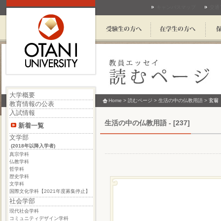
キャンパスマップ
交通
大学概要
Home
>
読むページ
>
生活の中の仏教用語
>
玄翁
教育情報の公表
入試情報
生活の中の仏教用語 - [237]
新着一覧
文学部
(2018年以降入学者)
真宗学科
仏教学科
哲学科
歴史学科
文学科
国際文化学科【2021年度募集停止】
社会学部
現代社会学科
コミュニティデザイン学科