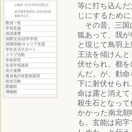
等に打ち込んだ
仏教科【2019年6月廃止】
幼児教育保育科【2019年度
じにするために
募集停止】
教員一覧
その昔、三国
学習支援
狐あって、我が
地域連携
国際交流/語学学習
と現じて鳥羽上
就職情報/キャリア支援
学生生活サポート
王法を傾けんと
クラブ活動
学術研究
伏せられ、都を
生涯学習講座
高大連携
んだ。が、勅命
教員免許状更新講習
校友活動
下に射伏せられ
図書館
命は露と消えて
博物館
殺生石となって
かかった南北朝
も。玄能は宛字