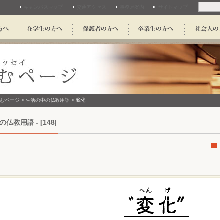
キャンパスマップ
交通アクセス
事務局案内
サイトマップ
むページ
>
生活の中の仏教用語
>
変化
仏教用語 - [148]