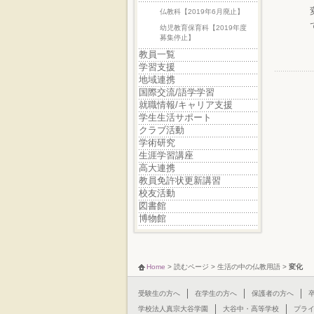
仏教科【2019年6月廃止】
幼児教育保育科【2019年度
募集停止】
教員一覧
学習支援
地域連携
国際交流/語学学習
就職情報/キャリア支援
学生生活サポート
クラブ活動
学術研究
生涯学習講座
高大連携
教員免許状更新講習
校友活動
図書館
博物館
Home
>
読むページ
>
生活の中の仏教用語
>
変化
受験生の方へ
在学生の方へ
保護者の方へ
学校法人真宗大谷学園
大谷中・高等学校
プラ