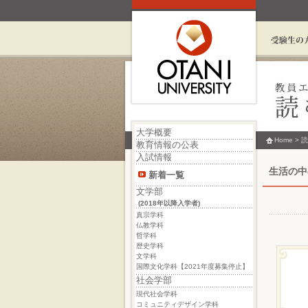
大学概要
Home
>
読
教育情報の公表
入試情報
生活の中の
新着一覧
文学部
(2018年以降入学者)
真宗学科
仏教学科
哲学科
歴史学科
文学科
国際文化学科【2021年度募集停止】
社会学部
現代社会学科
コミュニティデザイン学科