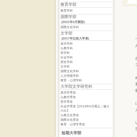
教育学部
教育学科
国際学部
(2021年4月新設)
国際文化学科
文学部
(2017年以前入学者)
真宗学科
仏教学科
哲学科
社会学科
歴史学科
文学科
国際文化学科
人文情報学科
教育・心理学科
大学院文学研究科
真宗学専攻
仏教学専攻
哲学専攻
社会学専攻【2019年6月廃止／修士
のみ】
仏教文化専攻
国際文化専攻
教育・心理学専攻
短期大学部