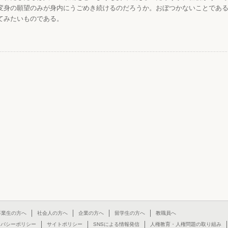
変身の願望のみが身内にうごめき続けるのだろうか。おぼつかないことであ
てみたいものである。
卒業生の方へ
社会人の方へ
企業の方へ
留学生の方へ
教職員へ
イバシーポリシー
サイトポリシー
SNSによる情報発信
人権教育・人権問題の取り組み