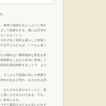
学）
。身体に端切れをたっぷりと巻き
すまして挨拶をする。後には日頃や
てらいもなくいう。
それぞれに意匠を凝らした扮装に
をする子どもたちは、いつもと違う
く。
心が倦めば一層刺激的な変化を求
代理体験をしながら本当に変身して
の役割を疑似体験することで、より
。そこから不思議の兆しや神通力
の求めがあると現れ、おさまれば消
、また大きな岩やロケットに、思
しと感じさせるものである。でも、
ない存在となる。
う中で適切なモデルを見いだせず