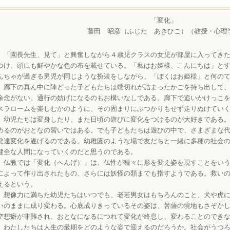
「変化」
藤田 昭彦（ふじた あきひこ）（教授・心理
「園長先生、見て」と興奮しながら４歳児クラスの女児が部屋に入ってきた
つけ、頭にも鮮やかな色の布を載せている。「私はお姫様、こんにちは」と
んちゃが過ぎる男児が同じような扮装をしながら、「ぼくはお姫様」と何の
廊下の真ん中に陣どった子どもたちは端切れが詰まったかごを持ち出して、
余念がない。通行の妨げになるのもお構いなしである。廊下で追いかけっこ
スラロームを楽しむかのように、その固まりにぶつかりもせず走りぬけてい
幼児たちは変身したり、また日頃の遊びに変化をつけるのが大好きである。
めるのがおとなの習いではある。でも子どもたちは遊びの中で、さまざまな
発達変化を遂げるのである。幼稚園のような場で友だちと一緒に多種の社会
健全な人間になっていくのだと思うのである。
仏教では「変化（へんげ）」は、仏性が種々に形を変え姿を現すことをいう
によって作り出されたもの、さらには妖怪の類までも指すようである。救い
えるという。
想像力に満ちた幼児たちはいつでも、老若男女はもちろんのこと、犬や虎に
いのままに成り変わる。心底成りきっているその姿は、菩薩の境地もさぞか
空想癖が非難され、おとなになるにつれて変化が終息し、変わることのでき
わたしたちは人生の最期をどのような姿で迎えるのだろうか。社会がうつろ