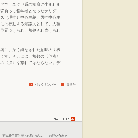
アで、ユダヤ系の家庭に生まれま
を背負って哲学者となったデリダ
ゴス（理性）中心主義、男性中心主
年には行動する知識人として、人種
に位置づけられ、無視され虐げられ
の奥に、深く綾なされた意味の世界
のです。そこには、無数の〈他者〉
この〈涙〉を忘れてはならない。デ
バックナンバー
最新号
TOPに戻る
研究費不正対策への取り組み
お問い合わせ