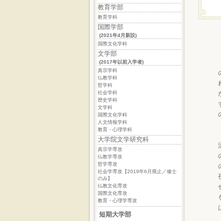
教育学部
教育学科
国際学部
(2021年4月新設)
国際文化学科
文学部
(2017年以前入学者)
真宗学科
仏教学科
哲学科
社会学科
歴史学科
文学科
国際文化学科
人文情報学科
教育・心理学科
大学院文学研究科
真宗学専攻
仏教学専攻
哲学専攻
社会学専攻【2019年6月廃止／修士
のみ】
仏教文化専攻
国際文化専攻
教育・心理学専攻
短期大学部