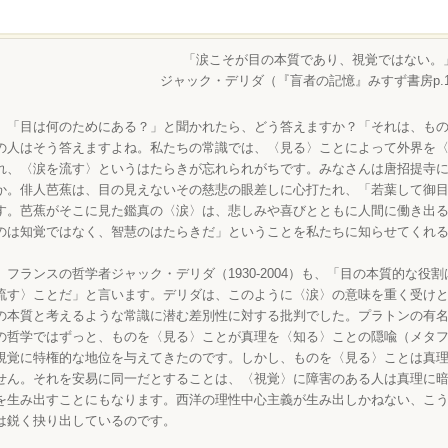
「涙こそが目の本質であり、視覚ではない。
ジャック・デリダ（『盲者の記憶』みすず書房p.1
「目は何のためにある？」と聞かれたら、どう答えますか？「それは、もの
の人はそう答えますよね。私たちの常識では、〈見る〉ことによって外界を
れ、〈涙を流す〉というはたらきが忘れられがちです。みなさんは唐招提寺
か。俳人芭蕉は、目の見えないその慈悲の眼差しに心打たれ、「若葉して御
す。芭蕉がそこに見た鑑真の〈涙〉は、悲しみや喜びとともに人間に働き出
のは知覚ではなく、智慧のはたらきだ」ということを私たちに知らせてくれ
フランスの哲学者ジャック・デリダ（1930-2004）も、「目の本質的な役
流す〉ことだ」と言います。デリダは、このように〈涙〉の意味を重く受け
の本質と考えるような常識に潜む差別性に対する批判でした。プラトンの有
の哲学ではずっと、ものを〈見る〉ことが真理を〈知る〉ことの隠喩（メタ
視覚に特権的な地位を与えてきたのです。しかし、ものを〈見る〉ことは真
せん。それを安易に同一だとすることは、〈視覚〉に障害のある人は真理に
を生み出すことにもなります。西洋の理性中心主義が生み出しかねない、こ
は鋭く抉り出しているのです。