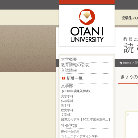
大学概要
Home
>
読
教育情報の公表
入試情報
きょうのこ
新着一覧
文学部
(2018年以降入学者)
真宗学科
仏教学科
哲学科
歴史学科
文学科
国際文化学科【2021年度募集停止】
社会学部
現代社会学科
コミュニティデザイン学科