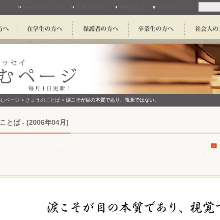
キャンパスマップ
交通アクセス
事務局案内
サイトマップ
むページ
>
きょうのことば
>
涙こそが目の本質であり、視覚ではない。
とば - [2006年04月]