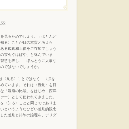
」
55）
を見るためでしょう。」ほとんど
〈知る〉ことが目の本質と考えら
にある鑑真和上像をご存知でしょう
目の雫ぬぐはばや」と詠んでいま
る智慧を表し、「ほんとうに大事な
るのではないでしょうか。
割は〈見る〉ことではなく、〈涙を
とめています。それは〈視覚〉を目
名な「洞窟の比喩」をはじめ、西洋
ファー）として使われてきました。
理を〈知る〉ことと同じではありま
暗いというようなひどい差別的観念
うした差別と排除の論理を、デリダ