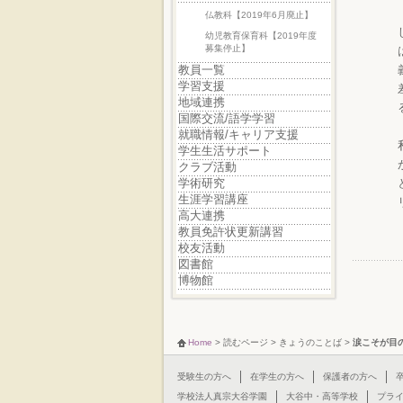
仏教科【2019年6月廃止】
幼児教育保育科【2019年度
募集停止】
教員一覧
学習支援
地域連携
国際交流/語学学習
就職情報/キャリア支援
学生生活サポート
クラブ活動
学術研究
生涯学習講座
高大連携
教員免許状更新講習
校友活動
図書館
博物館
Home
>
読むページ
>
きょうのことば
>
涙こそが目
受験生の方へ
在学生の方へ
保護者の方へ
学校法人真宗大谷学園
大谷中・高等学校
プラ