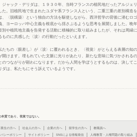
ジャック・デリダは、１９３０年、当時フランスの植民地だったアルジェリ
した。旧植民地で生まれたユダヤ系フランス人という、二重三重の差別構造
は、〈脱構築〉という独自の方法を駆使しながら、西洋哲学の背後に潜むロ
義、ヨーロッパ中心主義を根底から揺さぶるような思考を展開しました。晩
差別や植民地主義を告発する活動に積極的に取り組みましたが、それは周縁
るものに共感した〈涙〉の行動だったといえます。
私たちの〈眼差し〉が〈涙〉に覆われるとき、〈視覚〉がとらえる表層の知
が開けます。埋もれていた文脈に光りがあたり、新たな意味に気づかされる
とのつながりが顕わになります。だから人間を学ぼうとするものは、決して
リダは、私たちにそう訴えているようです。
の本質であり、視覚ではない。
卒業生の方へ
社会人の方へ
企業の方へ
留学生の方へ
教職員へ
イバシーポリシー
サイトポリシー
SNSによる情報発信
人権教育・人権問題の取り組み