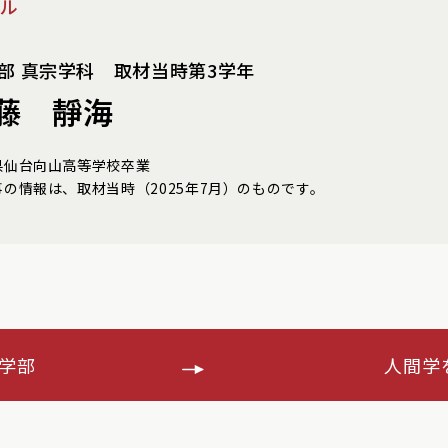
ル
部 真宗学科 取材当時第3学年
藤 靜海
県仙台向山高等学校卒業
事の情報は、取材当時（2025年7月）のものです。
学部
人間学