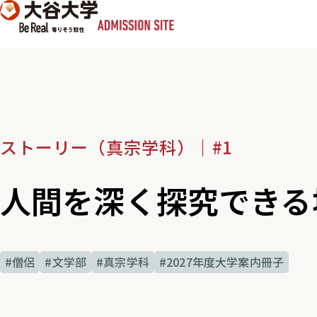
本文へ移動
ストーリー（真宗学科）｜#1
人間を深く探究できる
#僧侶
#文学部
#真宗学科
#2027年度大学案内冊子