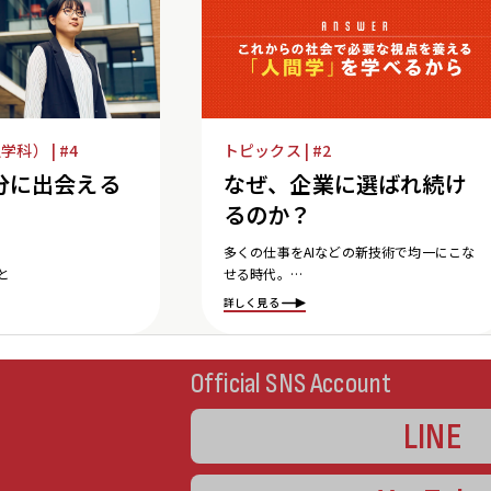
トピックス | #2
科） | #4
なぜ、企業に選ばれ続け
分に出会える
るのか？
多くの仕事をAIなどの新技術で均一にこな
せる時代。
と
人にしかできない仕事へ価値が高まると同
詳しく見る
時に、社会が求める人物像も変化していま
す。
Official SNS Account
LINE