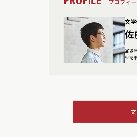
PROFILE
プロフィー
文学
佐
宮城
※記
文