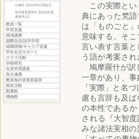
この実際とい
仏教科【2019年6月廃止】
幼児教育保育科【2019年度
典にあった梵語
募集停止】
教員一覧
は「ものごと」
学習支援
意味する。そこ
地域連携
国際交流/語学学習
言い表す言葉と
就職情報/キャリア支援
学生生活サポート
う語が考案され
クラブ活動
学術研究
鳩摩羅什が訳し
生涯学習講座
高大連携
一章があり、事
教員免許状更新講習
校友活動
「実際」と名づ
図書館
慮も言辞も及ば
博物館
の本性であるか
される『大智度
みな諸法実相の
「すべての事物