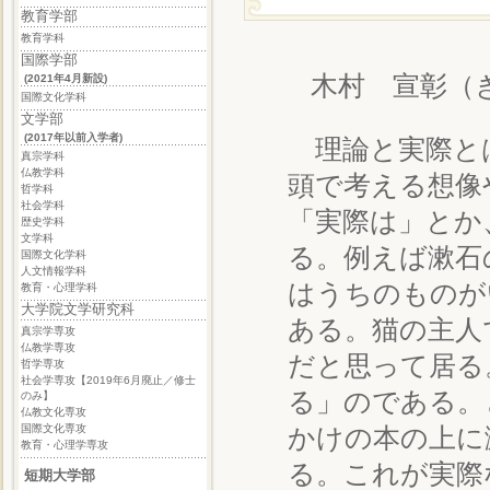
教育学部
教育学科
国際学部
木村 宣彰（
(2021年4月新設)
国際文化学科
文学部
(2017年以前入学者)
理論と実際と
真宗学科
仏教学科
頭で考える想像
哲学科
社会学科
「実際は」とか
歴史学科
文学科
る。例えば漱石
国際文化学科
人文情報学科
はうちのものが
教育・心理学科
大学院文学研究科
ある。猫の主人
真宗学専攻
仏教学専攻
だと思って居る
哲学専攻
社会学専攻【2019年6月廃止／修士
る」のである。
のみ】
仏教文化専攻
国際文化専攻
かけの本の上に
教育・心理学専攻
る。これが実際
短期大学部