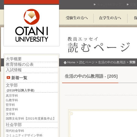
キャンパスマップ
交通
大学概要
Home
>
読むページ
>
生活の中の仏教用語
>
実際
教育情報の公表
入試情報
生活の中の仏教用語 - [205]
新着一覧
文学部
(2018年以降入学者)
真宗学科
仏教学科
哲学科
歴史学科
文学科
国際文化学科【2021年度募集停止】
社会学部
現代社会学科
コミュニティデザイン学科