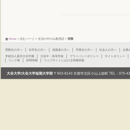
Home
>
読むページ
>
生活の中の仏教用語
>
実際
受験生の方へ
在学生の方へ
保護者の方へ
卒業生の方へ
社会人の方へ
企業
学校法人真宗大谷学園
大谷中・高等学校
プライバシーポリシー
サイトポリシー
リンク集
採用情報
ウェブサイトにおける情報収集
大谷大学/大谷大学短期大学部
〒603-8143 京都市北区小山上総町 TEL：075-432